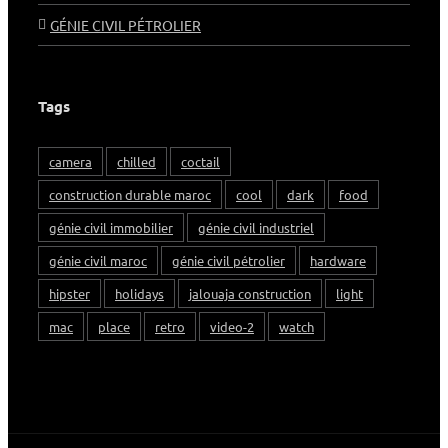
GÉNIE CIVIL PÉTROLIER
Tags
camera
chilled
coctail
construction durable maroc
cool
dark
food
génie civil immobilier
génie civil industriel
génie civil maroc
génie civil pétrolier
hardware
hipster
holidays
jalouaja construction
light
mac
place
retro
video-2
watch