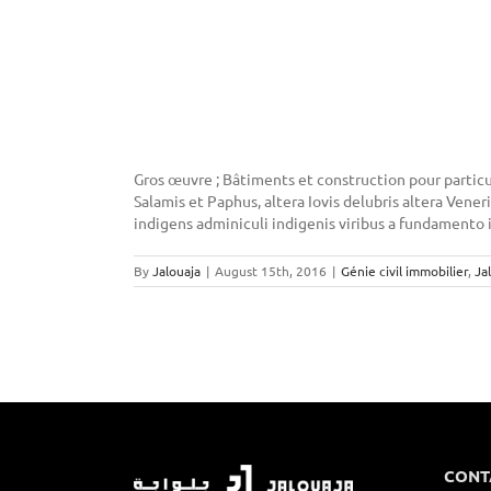
Gros œuvre ; Bâtiments et construction pour particu
Salamis et Paphus, altera Iovis delubris altera Ven
indigens adminiculi indigenis viribus a fundamento ip
By
Jalouaja
|
August 15th, 2016
|
Génie civil immobilier
,
Ja
CONT