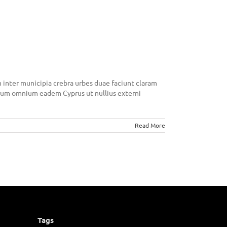
 inter municipia crebra urbes duae faciunt claram
 rerum omnium eadem Cyprus ut nullius externi
Read More
Tags