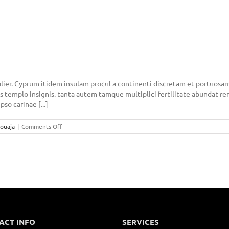
lier. Cyprum itidem insulam procul a continenti discretam et portuosam
eris templo insignis. tanta autem tamque multiplici fertilitate abundat
so carinae [...]
on
louaja
|
Comments Off
GÉNIE
CIVIL
IMMOBLIER
ACT INFO
SERVICES