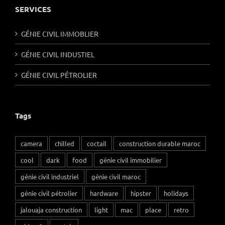
SERVICES
GÉNIE CIVIL IMMOBLIER
GÉNIE CIVIL INDUSTIEL
GÉNIE CIVIL PÉTROLIER
Tags
camera
chilled
coctail
construction durable maroc
cool
dark
food
génie civil immobilier
génie civil industriel
génie civil maroc
génie civil pétrolier
hardware
hipster
holidays
jalouaja construction
light
mac
place
retro