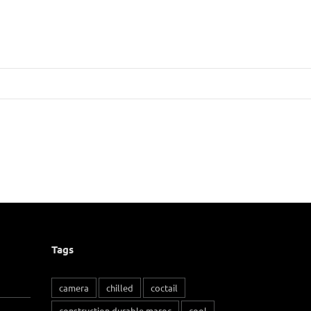
Tags
camera
chilled
coctail
construction durable maroc
cool