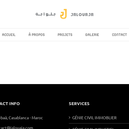
ACCUEIL
À PROPOS
PROJETS
GALERIE
CONTACT
ACT INFO
SERVICES
ebaâ, Casablanca - Maroc
GÉNIE CIVIL IMMOBLIER
tact@jalouaja.com