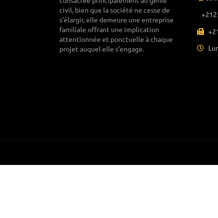
consacrée principalement au génie
civil, bien que la société ne cesse de
+212 
s’élargir, elle demeure une entreprise
familiale offrant une implication
+21
attentionnée et ponctuelle à chaque
Lun
projet auquel elle s’engage.