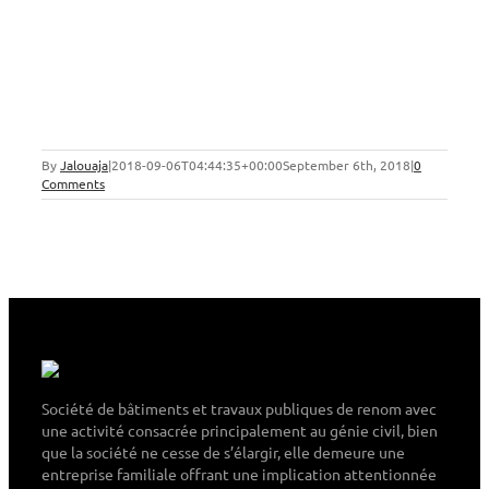
By
Jalouaja
|
2018-09-06T04:44:35+00:00
September 6th, 2018
|
0
Comments
Société de bâtiments et travaux publiques de renom avec
une activité consacrée principalement au génie civil, bien
que la société ne cesse de s’élargir, elle demeure une
entreprise familiale offrant une implication attentionnée