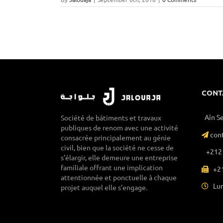
CONT
Aîn S
Société de bâtiments et travaux
publiques de renom avec une activité
con
consacrée principalement au génie
civil, bien que la société ne cesse de
+212 
s’élargir, elle demeure une entreprise
familiale offrant une implication
+21
attentionnée et ponctuelle à chaque
Lun
projet auquel elle s’engage.