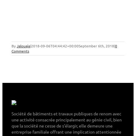
By
Jalouaja
|
2018-09-06T04:44:42+00:00
September 6th, 2018
|
0
Comments
Société de bâtiments et travaux publiques de renom avec
une activité consacrée principalement au génie civil, bien
que la société ne cesse de s’élargir, elle demeure une
entreprise familiale offrant une implication attentionnée