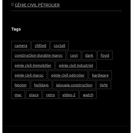
GÉNIE CIVIL PÉTROLIER
Tags
camera
chilled
coctail
construction durable maroc
cool
dark
food
génie civil immobilier
génie civil industriel
génie civil maroc
génie civil pétrolier
hardware
hipster
holidays
jalouaja construction
light
mac
place
retro
video-2
watch