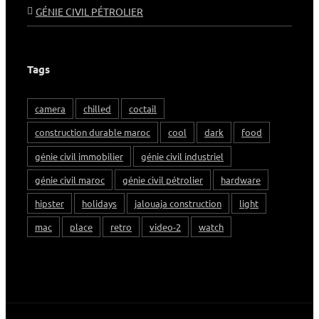
GÉNIE CIVIL PÉTROLIER
Tags
camera
chilled
coctail
construction durable maroc
cool
dark
food
génie civil immobilier
génie civil industriel
génie civil maroc
génie civil pétrolier
hardware
hipster
holidays
jalouaja construction
light
mac
place
retro
video-2
watch