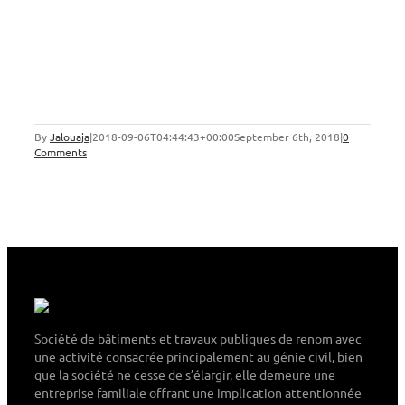
By
Jalouaja
|
2018-09-06T04:44:43+00:00
September 6th, 2018
|
0
Comments
Société de bâtiments et travaux publiques de renom avec
une activité consacrée principalement au génie civil, bien
que la société ne cesse de s’élargir, elle demeure une
entreprise familiale offrant une implication attentionnée