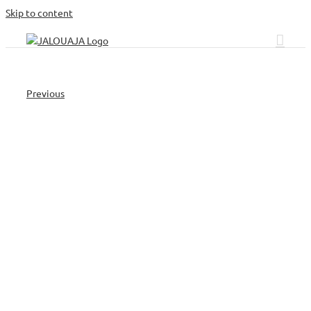
Skip to content
Previous
Jalouaja – Dépôt Roche Noir Toubkal (3)