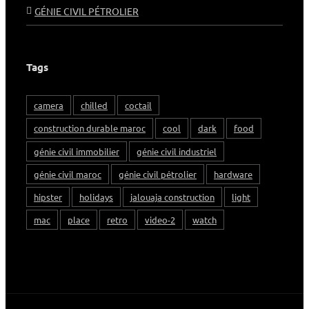
GÉNIE CIVIL PÉTROLIER
Tags
camera
chilled
coctail
construction durable maroc
cool
dark
food
génie civil immobilier
génie civil industriel
génie civil maroc
génie civil pétrolier
hardware
hipster
holidays
jalouaja construction
light
mac
place
retro
video-2
watch